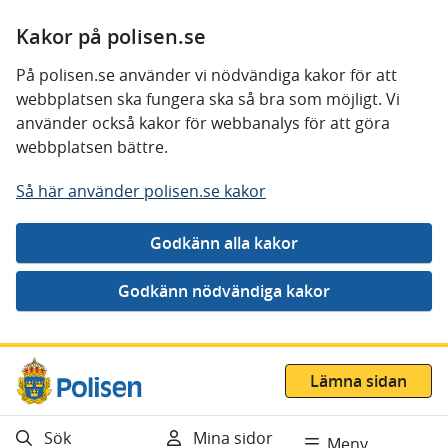
Kakor på polisen.se
På polisen.se använder vi nödvändiga kakor för att
webbplatsen ska fungera ska så bra som möjligt. Vi
använder också kakor för webbanalys för att göra
webbplatsen bättre.
Så här använder polisen.se kakor
Gå direkt till innehåll
Lämna sidan
Sök
Mina sidor
Meny