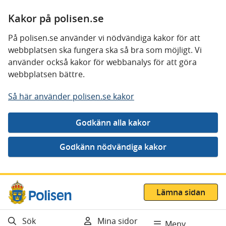
Kakor på polisen.se
På polisen.se använder vi nödvändiga kakor för att
webbplatsen ska fungera ska så bra som möjligt. Vi
använder också kakor för webbanalys för att göra
webbplatsen bättre.
Så här använder polisen.se kakor
Gå direkt till innehåll
Lämna sidan
Sök
Mina sidor
Meny