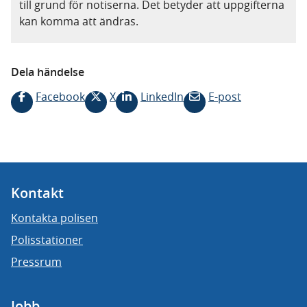
till grund för notiserna. Det betyder att uppgifterna
kan komma att ändras.
Dela händelse
Facebook
X
LinkedIn
E-post
Kontakt
Kontakta polisen
Polisstationer
Pressrum
Jobb