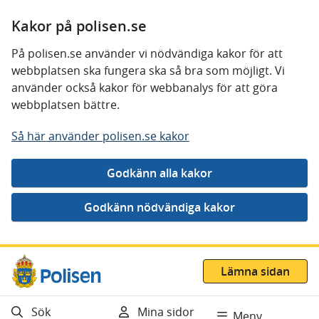
Kakor på polisen.se
På polisen.se använder vi nödvändiga kakor för att
webbplatsen ska fungera ska så bra som möjligt. Vi
använder också kakor för webbanalys för att göra
webbplatsen bättre.
Så här använder polisen.se kakor
Gå direkt till innehåll
Lämna sidan
Sök
Mina sidor
Meny