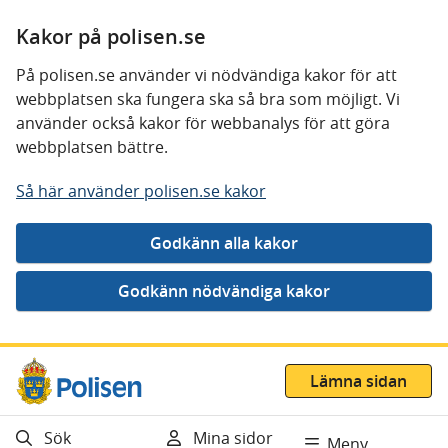
Kakor på polisen.se
På polisen.se använder vi nödvändiga kakor för att
webbplatsen ska fungera ska så bra som möjligt. Vi
använder också kakor för webbanalys för att göra
webbplatsen bättre.
Så här använder polisen.se kakor
Gå direkt till innehåll
Lämna sidan
Sök
Mina sidor
Meny