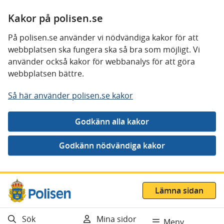
Kakor på polisen.se
På polisen.se använder vi nödvändiga kakor för att
webbplatsen ska fungera ska så bra som möjligt. Vi
använder också kakor för webbanalys för att göra
webbplatsen bättre.
Så här använder polisen.se kakor
Gå direkt till innehåll
Lämna sidan
Sök
Mina sidor
Meny