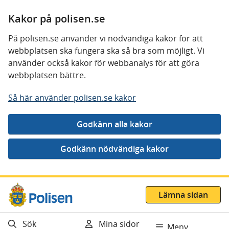
Kakor på polisen.se
På polisen.se använder vi nödvändiga kakor för att
webbplatsen ska fungera ska så bra som möjligt. Vi
använder också kakor för webbanalys för att göra
webbplatsen bättre.
Så här använder polisen.se kakor
Gå direkt till innehåll
Lämna sidan
Sök
Mina sidor
Meny