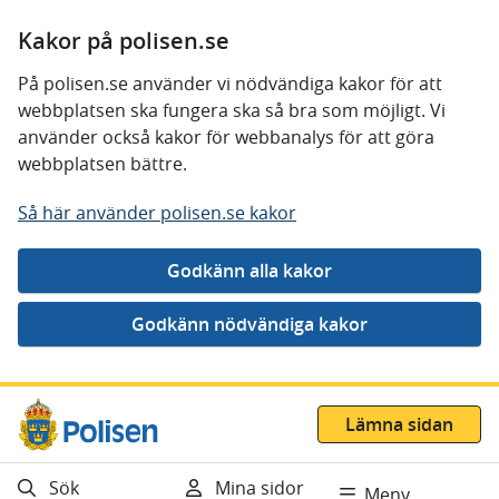
Kakor på polisen.se
På polisen.se använder vi nödvändiga kakor för att
webbplatsen ska fungera ska så bra som möjligt. Vi
använder också kakor för webbanalys för att göra
webbplatsen bättre.
Så här använder polisen.se kakor
Gå direkt till innehåll
Lämna sidan
Sök
Mina sidor
Meny