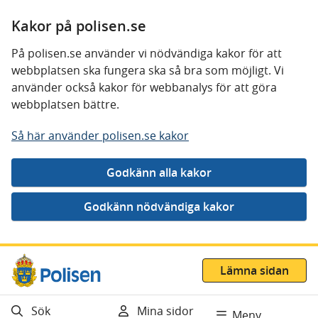
Kakor på polisen.se
På polisen.se använder vi nödvändiga kakor för att
webbplatsen ska fungera ska så bra som möjligt. Vi
använder också kakor för webbanalys för att göra
webbplatsen bättre.
Så här använder polisen.se kakor
Gå direkt till innehåll
Lämna sidan
Sök
Mina sidor
Meny