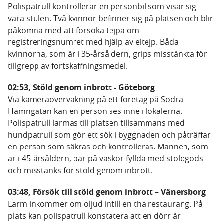
Polispatrull kontrollerar en personbil som visar sig
vara stulen. Två kvinnor befinner sig på platsen och blir
påkomna med att försöka tejpa om
registreringsnumret med hjälp av eltejp. Båda
kvinnorna, som är i 35-årsåldern, grips misstänkta för
tillgrepp av fortskaffningsmedel.
02:53, Stöld genom inbrott - Göteborg
Via kameraövervakning på ett företag på Södra
Hamngatan kan en person ses inne i lokalerna.
Polispatrull larmas till platsen tillsammans med
hundpatrull som gör ett sök i byggnaden och påträffar
en person som säkras och kontrolleras. Mannen, som
är i 45-årsåldern, bär på väskor fyllda med stöldgods
och misstänks för stöld genom inbrott.
03:48, Försök till stöld genom inbrott – Vänersborg
Larm inkommer om oljud intill en thairestaurang. På
plats kan polispatrull konstatera att en dörr är