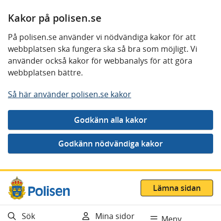
Kakor på polisen.se
På polisen.se använder vi nödvändiga kakor för att
webbplatsen ska fungera ska så bra som möjligt. Vi
använder också kakor för webbanalys för att göra
webbplatsen bättre.
Så här använder polisen.se kakor
Gå direkt till innehåll
Lämna sidan
Sök
Mina sidor
Meny