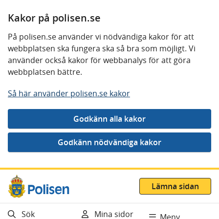
Kakor på polisen.se
På polisen.se använder vi nödvändiga kakor för att
webbplatsen ska fungera ska så bra som möjligt. Vi
använder också kakor för webbanalys för att göra
webbplatsen bättre.
Så här använder polisen.se kakor
Gå direkt till innehåll
Lämna sidan
Sök
Mina sidor
Meny