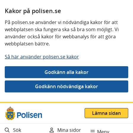
Kakor på polisen.se
På polisen.se använder vi nödvändiga kakor för att
webbplatsen ska fungera ska så bra som möjligt. Vi
använder också kakor för webbanalys för att göra
webbplatsen bättre.
Så här använder polisen.se kakor
Gå direkt till innehåll
Lämna sidan
Sök
Mina sidor
Meny