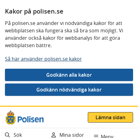
Kakor på polisen.se
På polisen.se använder vi nödvändiga kakor för att
webbplatsen ska fungera ska så bra som möjligt. Vi
använder också kakor för webbanalys för att göra
webbplatsen bättre.
Så här använder polisen.se kakor
Gå direkt till innehåll
Lämna sidan
Sök
Mina sidor
Meny