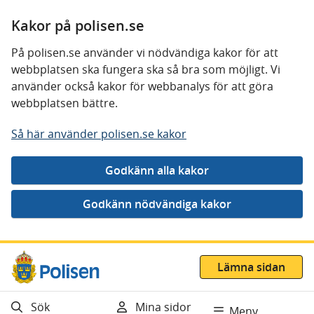
Kakor på polisen.se
På polisen.se använder vi nödvändiga kakor för att
webbplatsen ska fungera ska så bra som möjligt. Vi
använder också kakor för webbanalys för att göra
webbplatsen bättre.
Så här använder polisen.se kakor
Gå direkt till innehåll
Lämna sidan
Sök
Mina sidor
Meny