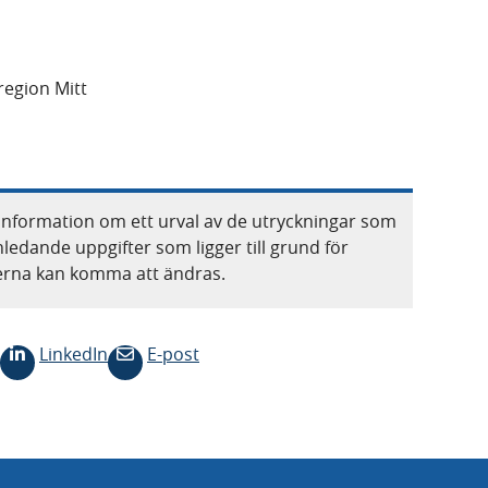
egion Mitt
information om ett urval av de utryckningar som
nledande uppgifter som ligger till grund för
terna kan komma att ändras.
LinkedIn
E-post