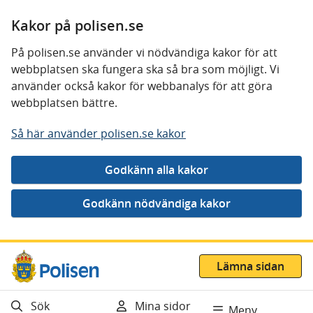
Kakor på polisen.se
På polisen.se använder vi nödvändiga kakor för att
webbplatsen ska fungera ska så bra som möjligt. Vi
använder också kakor för webbanalys för att göra
webbplatsen bättre.
Så här använder polisen.se kakor
Gå direkt till innehåll
Lämna sidan
Sök
Mina sidor
Meny