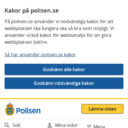
Kakor på polisen.se
På polisen.se använder vi nödvändiga kakor för att
webbplatsen ska fungera ska så bra som möjligt. Vi
använder också kakor för webbanalys för att göra
webbplatsen bättre.
Så här använder polisen.se kakor
Gå direkt till innehåll
Lämna sidan
Sök
Mina sidor
Meny