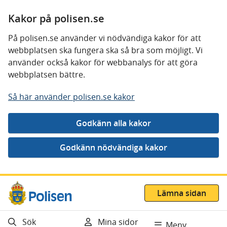
Kakor på polisen.se
På polisen.se använder vi nödvändiga kakor för att
webbplatsen ska fungera ska så bra som möjligt. Vi
använder också kakor för webbanalys för att göra
webbplatsen bättre.
Så här använder polisen.se kakor
Gå direkt till innehåll
Lämna sidan
Sök
Mina sidor
Meny