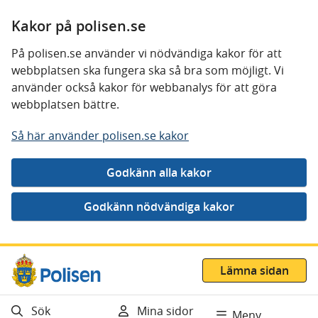
Kakor på polisen.se
På polisen.se använder vi nödvändiga kakor för att
webbplatsen ska fungera ska så bra som möjligt. Vi
använder också kakor för webbanalys för att göra
webbplatsen bättre.
Så här använder polisen.se kakor
Gå direkt till innehåll
Lämna sidan
Sök
Mina sidor
Meny