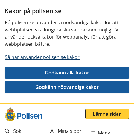
Kakor på polisen.se
På polisen.se använder vi nödvändiga kakor för att
webbplatsen ska fungera ska så bra som möjligt. Vi
använder också kakor för webbanalys för att göra
webbplatsen bättre.
Så här använder polisen.se kakor
Gå direkt till innehåll
Lämna sidan
Sök
Mina sidor
Meny