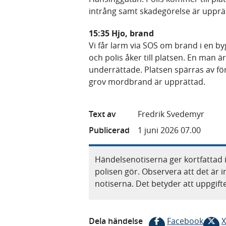
intrång samt skadegörelse är upprä
15:35 Hjo, brand
Vi får larm via SOS om brand i en b
och polis åker till platsen. En man är
underrättade. Platsen spärras av f
grov mordbrand är upprättad.
Text av
Fredrik Svedemyr
Publicerad
1 juni 2026 07.00
Händelsenotiserna ger kortfattad 
polisen gör. Observera att det är i
notiserna. Det betyder att uppgif
Dela händelse
Facebook
X