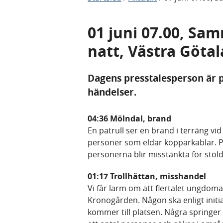
01 juni 07.00, Sa
natt, Västra Göta
Dagens presstalesperson är på
händelser.
04:36 Mölndal, brand
En patrull ser en brand i terräng vi
personer som eldar kopparkablar. Pa
personerna blir misstänkta för stöld 
01:17 Trollhättan, misshandel
Vi får larm om att flertalet ungdom
Kronogården. Någon ska enligt initial
kommer till platsen. Några springer i