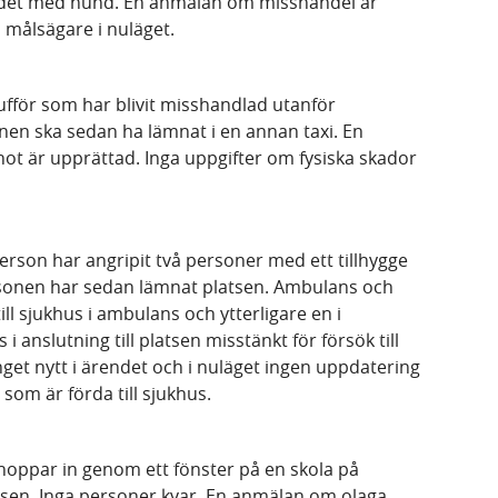
rådet med hund. En anmälan om misshandel är
 målsägare i nuläget.
aufför som har blivit misshandlad utanför
nen ska sedan ha lämnat i en annan taxi. En
t är upprättad. Inga uppgifter om fysiska skador
person har angripit två personer med ett tillhygge
rsonen har sedan lämnat platsen. Ambulans och
ll sjukhus i ambulans och ytterligare en i
 anslutning till platsen misstänkt för försök till
nget nytt i ärendet och i nuläget ingen uppdatering
som är förda till sjukhus.
hoppar in genom ett fönster på en skola på
tsen. Inga personer kvar. En anmälan om olaga