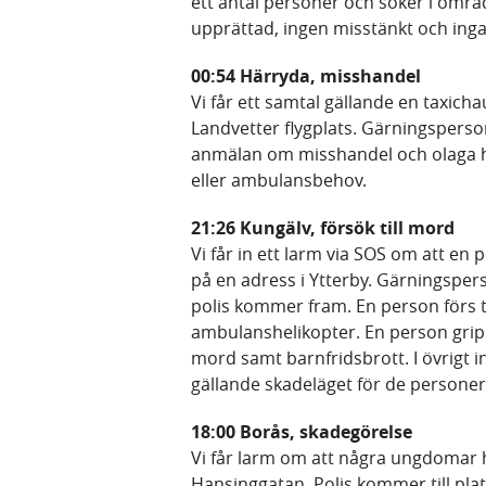
ett antal personer och söker i om
upprättad, ingen misstänkt och inga
00:54 Härryda, misshandel
Vi får ett samtal gällande en taxich
Landvetter flygplats. Gärningsperso
anmälan om misshandel och olaga ho
eller ambulansbehov.
21:26 Kungälv, försök till mord
Vi får in ett larm via SOS om att en 
på en adress i Ytterby. Gärningspe
polis kommer fram. En person förs ti
ambulanshelikopter. En person grips i
mord samt barnfridsbrott. I övrigt i
gällande skadeläget för de personer 
18:00 Borås, skadegörelse
Vi får larm om att några ungdomar 
Hansinggatan. Polis kommer till pla