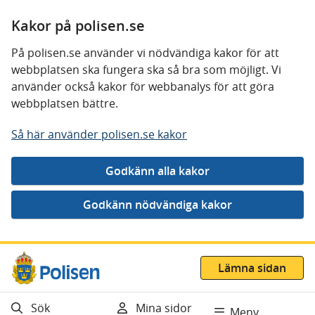
Kakor på polisen.se
På polisen.se använder vi nödvändiga kakor för att
webbplatsen ska fungera ska så bra som möjligt. Vi
använder också kakor för webbanalys för att göra
webbplatsen bättre.
Så här använder polisen.se kakor
Gå direkt till innehåll
Lämna sidan
Sök
Mina sidor
Meny