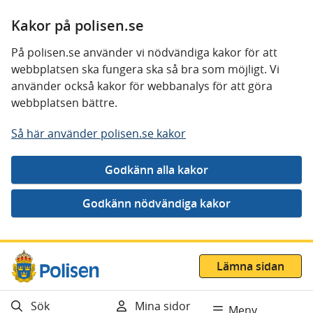
Kakor på polisen.se
På polisen.se använder vi nödvändiga kakor för att
webbplatsen ska fungera ska så bra som möjligt. Vi
använder också kakor för webbanalys för att göra
webbplatsen bättre.
Så här använder polisen.se kakor
Gå direkt till innehåll
Lämna sidan
Sök
Mina sidor
Meny