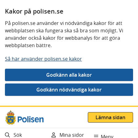
Kakor på polisen.se
På polisen.se använder vi nödvändiga kakor för att
webbplatsen ska fungera ska så bra som möjligt. Vi
använder också kakor för webbanalys för att göra
webbplatsen bättre.
Så här använder polisen.se kakor
Gå direkt till innehåll
Lämna sidan
Sök
Mina sidor
Meny