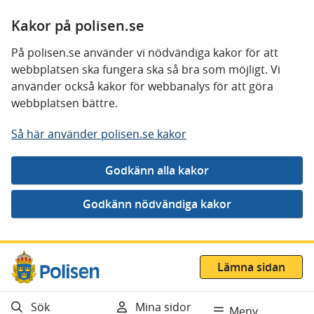
Kakor på polisen.se
På polisen.se använder vi nödvändiga kakor för att
webbplatsen ska fungera ska så bra som möjligt. Vi
använder också kakor för webbanalys för att göra
webbplatsen bättre.
Så här använder polisen.se kakor
Gå direkt till innehåll
Lämna sidan
Sök
Mina sidor
Meny