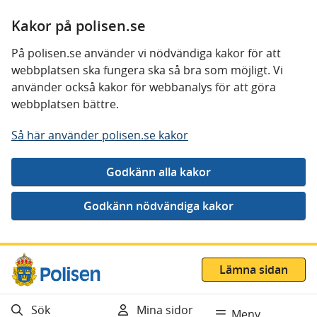
Kakor på polisen.se
På polisen.se använder vi nödvändiga kakor för att
webbplatsen ska fungera ska så bra som möjligt. Vi
använder också kakor för webbanalys för att göra
webbplatsen bättre.
Så här använder polisen.se kakor
Gå direkt till innehåll
Lämna sidan
Sök
Mina sidor
Meny