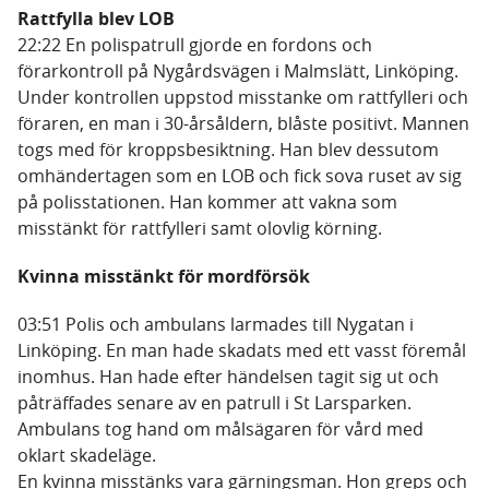
Rattfylla blev LOB
22:22 En polispatrull gjorde en fordons och
förarkontroll på Nygårdsvägen i Malmslätt, Linköping.
Under kontrollen uppstod misstanke om rattfylleri och
föraren, en man i 30-årsåldern, blåste positivt. Mannen
togs med för kroppsbesiktning. Han blev dessutom
omhändertagen som en LOB och fick sova ruset av sig
på polisstationen. Han kommer att vakna som
misstänkt för rattfylleri samt olovlig körning.
Kvinna misstänkt för mordförsök
03:51 Polis och ambulans larmades till Nygatan i
Linköping. En man hade skadats med ett vasst föremål
inomhus. Han hade efter händelsen tagit sig ut och
påträffades senare av en patrull i St Larsparken.
Ambulans tog hand om målsägaren för vård med
oklart skadeläge.
En kvinna misstänks vara gärningsman. Hon greps och