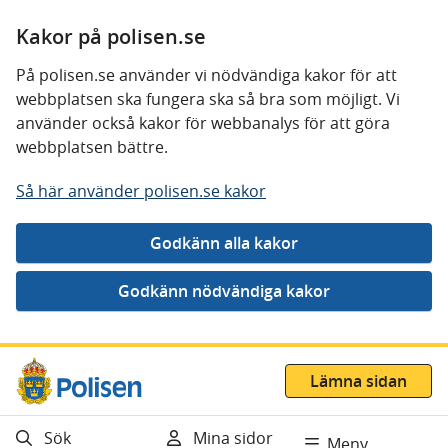
Kakor på polisen.se
På polisen.se använder vi nödvändiga kakor för att
webbplatsen ska fungera ska så bra som möjligt. Vi
använder också kakor för webbanalys för att göra
webbplatsen bättre.
Så här använder polisen.se kakor
Gå direkt till innehåll
Lämna sidan
Sök
Mina sidor
Meny