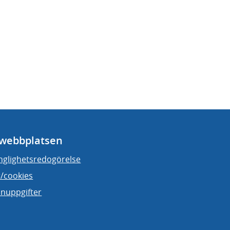
webbplatsen
änglighetsredogörelse
/cookies
nuppgifter