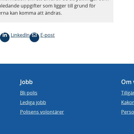
nledande uppgifter som ligger till grund för
terna kan komma att ändras.
LinkedIn
E-post
Jobb
Om 
Bli polis
Tillg
Lediga jobb
Kakor
Polisens volontärer
Perso