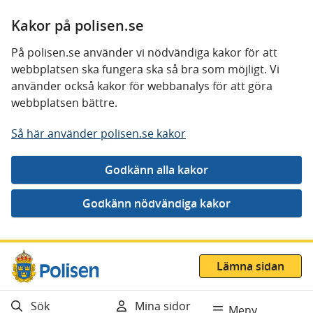
Kakor på polisen.se
På polisen.se använder vi nödvändiga kakor för att
webbplatsen ska fungera ska så bra som möjligt. Vi
använder också kakor för webbanalys för att göra
webbplatsen bättre.
Så här använder polisen.se kakor
Gå direkt till innehåll
Lämna sidan
Sök
Mina sidor
Meny