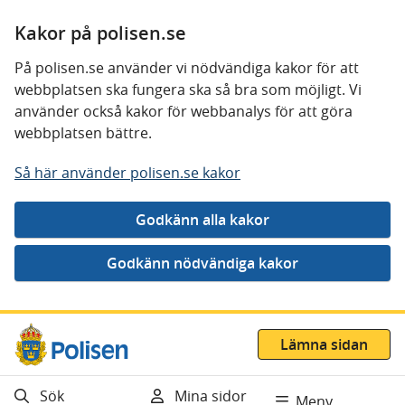
Kakor på polisen.se
På polisen.se använder vi nödvändiga kakor för att
webbplatsen ska fungera ska så bra som möjligt. Vi
använder också kakor för webbanalys för att göra
webbplatsen bättre.
Så här använder polisen.se kakor
Gå direkt till innehåll
Lämna sidan
Sök
Mina sidor
Meny