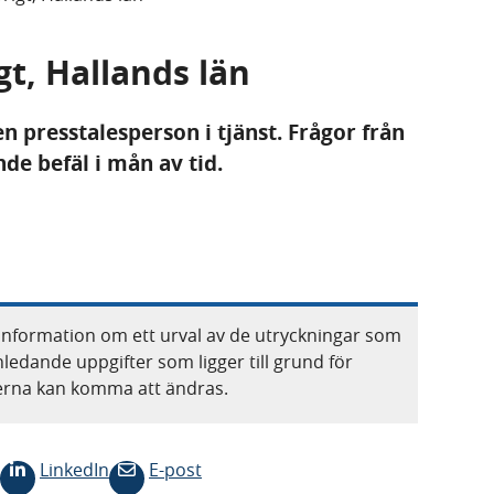
gt, Hallands län
en presstalesperson i tjänst. Frågor från
e befäl i mån av tid.
information om ett urval av de utryckningar som
nledande uppgifter som ligger till grund för
terna kan komma att ändras.
LinkedIn
E-post