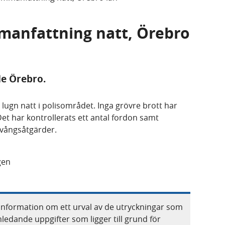
mmanfattning natt, Örebro
de Örebro.
n lugn natt i polisområdet. Inga grövre brott har
Det har kontrollerats ett antal fordon samt
tvångsåtgärder.
gen
information om ett urval av de utryckningar som
nledande uppgifter som ligger till grund för