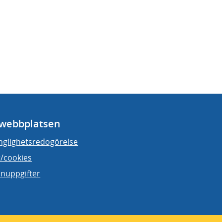
webbplatsen
änglighetsredogörelse
/cookies
nuppgifter