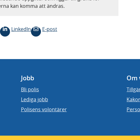
terna kan komma att ändras.
LinkedIn
E-post
Jobb
Om 
Bli polis
Tillg
Lediga jobb
Kakor
Polisens volontärer
Perso