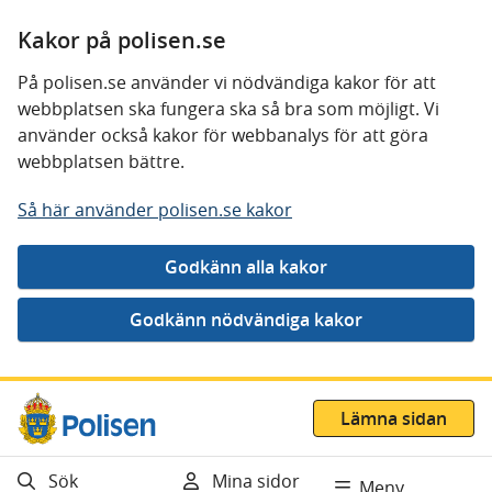
Kakor på polisen.se
På polisen.se använder vi nödvändiga kakor för att
webbplatsen ska fungera ska så bra som möjligt. Vi
använder också kakor för webbanalys för att göra
webbplatsen bättre.
Så här använder polisen.se kakor
Gå direkt till innehåll
Lämna sidan
Sök
Mina sidor
Meny