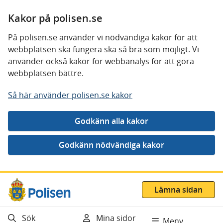
Kakor på polisen.se
På polisen.se använder vi nödvändiga kakor för att
webbplatsen ska fungera ska så bra som möjligt. Vi
använder också kakor för webbanalys för att göra
webbplatsen bättre.
Så här använder polisen.se kakor
Gå direkt till innehåll
Lämna sidan
Sök
Mina sidor
Meny