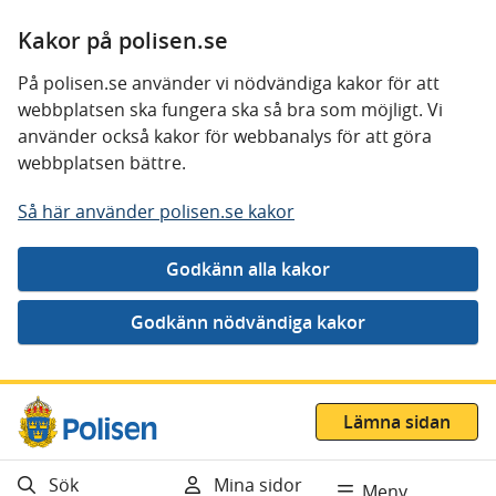
Kakor på polisen.se
På polisen.se använder vi nödvändiga kakor för att
webbplatsen ska fungera ska så bra som möjligt. Vi
använder också kakor för webbanalys för att göra
webbplatsen bättre.
Så här använder polisen.se kakor
Gå direkt till innehåll
Lämna sidan
Sök
Mina sidor
Meny