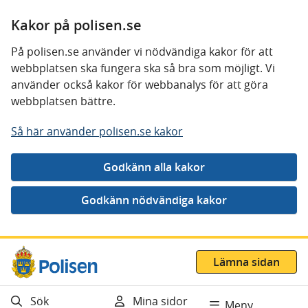
Kakor på polisen.se
På polisen.se använder vi nödvändiga kakor för att
webbplatsen ska fungera ska så bra som möjligt. Vi
använder också kakor för webbanalys för att göra
webbplatsen bättre.
Så här använder polisen.se kakor
Gå direkt till innehåll
Lämna sidan
Sök
Mina sidor
Meny