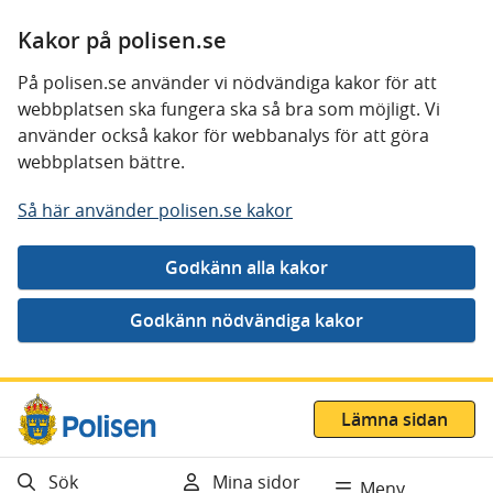
Kakor på polisen.se
På polisen.se använder vi nödvändiga kakor för att
webbplatsen ska fungera ska så bra som möjligt. Vi
använder också kakor för webbanalys för att göra
webbplatsen bättre.
Så här använder polisen.se kakor
Gå direkt till innehåll
Lämna sidan
Sök
Mina sidor
Meny