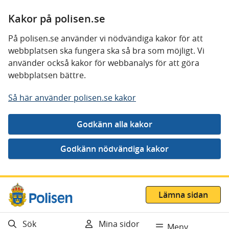
Kakor på polisen.se
På polisen.se använder vi nödvändiga kakor för att
webbplatsen ska fungera ska så bra som möjligt. Vi
använder också kakor för webbanalys för att göra
webbplatsen bättre.
Så här använder polisen.se kakor
Gå direkt till innehåll
Lämna sidan
Sök
Mina sidor
Meny