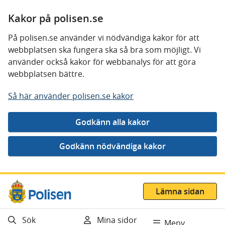
Kakor på polisen.se
På polisen.se använder vi nödvändiga kakor för att
webbplatsen ska fungera ska så bra som möjligt. Vi
använder också kakor för webbanalys för att göra
webbplatsen bättre.
Så här använder polisen.se kakor
Gå direkt till innehåll
Lämna sidan
Sök
Mina sidor
Meny