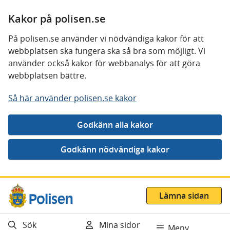
Kakor på polisen.se
På polisen.se använder vi nödvändiga kakor för att
webbplatsen ska fungera ska så bra som möjligt. Vi
använder också kakor för webbanalys för att göra
webbplatsen bättre.
Så här använder polisen.se kakor
Gå direkt till innehåll
Lämna sidan
Sök
Mina sidor
Meny