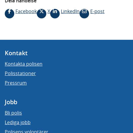
Dela händelse
Facebook
X
LinkedIn
E-post
Kontakt
Kontakta polisen
Polisstationer
Pressrum
Jobb
Bli polis
Lediga jobb
Polisens volontärer