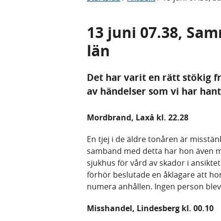
13 juni 07.38, Sa
län
Det har varit en rätt stökig f
av händelser som vi har han
Mordbrand, Laxå kl. 22.28
En tjej i de äldre tonåren är misstänk
samband med detta har hon även mis
sjukhus för vård av skador i ansikte
förhör beslutade en åklagare att hon
numera anhållen. Ingen person ble
Misshandel, Lindesberg kl. 00.10