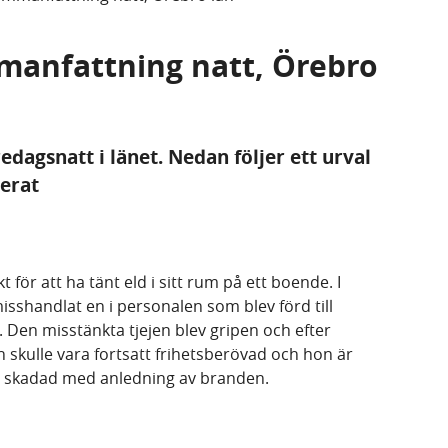
mmanfattning natt, Örebro
redagsnatt i länet. Nedan följer ett urval
terat
t för att ha tänt eld i sitt rum på ett boende. I
shandlat en i personalen som blev förd till
t. Den misstänkta tjejen blev gripen och efter
 skulle vara fortsatt frihetsberövad och hon är
v skadad med anledning av branden.