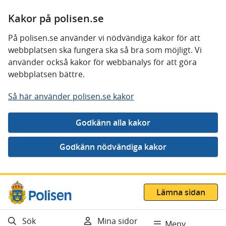
Kakor på polisen.se
På polisen.se använder vi nödvändiga kakor för att
webbplatsen ska fungera ska så bra som möjligt. Vi
använder också kakor för webbanalys för att göra
webbplatsen bättre.
Så här använder polisen.se kakor
Gå direkt till innehåll
Lämna sidan
Sök
Mina sidor
Meny