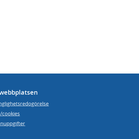
webbplatsen
änglighetsredogörelse
/cookies
nuppgifter