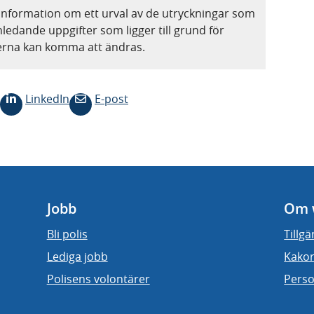
information om ett urval av de utryckningar som
nledande uppgifter som ligger till grund för
terna kan komma att ändras.
LinkedIn
E-post
Jobb
Om 
Bli polis
Tillg
Lediga jobb
Kakor
Polisens volontärer
Perso