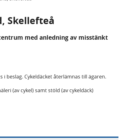
d, Skellefteå
l centrum med anledning av misstänkt
 i beslag. Cykeldäcket återlämnas till ägaren.
leri (av cykel) samt stöld (av cykeldäck)