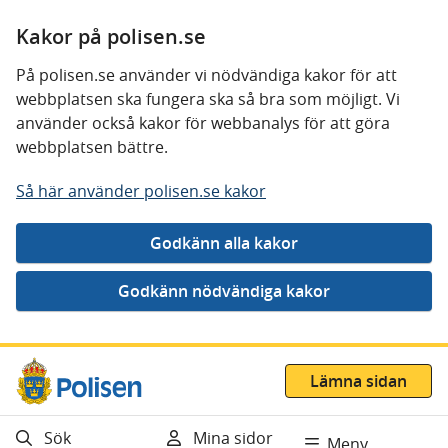
Kakor på polisen.se
På polisen.se använder vi nödvändiga kakor för att
webbplatsen ska fungera ska så bra som möjligt. Vi
använder också kakor för webbanalys för att göra
webbplatsen bättre.
Så här använder polisen.se kakor
Gå direkt till innehåll
Lämna sidan
Sök
Mina sidor
Meny