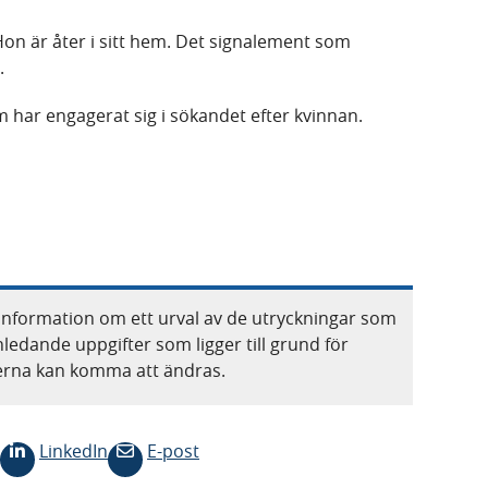
Hon är åter i sitt hem. Det signalement som
t.
m har engagerat sig i sökandet efter kvinnan.
information om ett urval av de utryckningar som
nledande uppgifter som ligger till grund för
terna kan komma att ändras.
LinkedIn
E-post