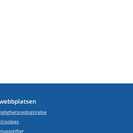
webbplatsen
änglighetsredogörelse
/cookies
nuppgifter