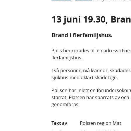
13 juni 19.30, Bra
Brand i flerfamiljshus.
Polis beordrades till en adress i Fo
flerfamiljshus.
Två personer, två kvinnor, skadades
sjukhus med oklart skadeläge.
Polisen har inlett en förundersökn
startat. Platsen har spärrats av oc
genomföras.
Text av
Polisen region Mitt