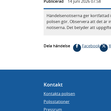
Publicerad
14 juni 2026 07.58
Händelsenotiserna ger kortfattad 
polisen gör. Observera att det är i
notiserna. Det betyder att uppgif
Dela händelse
Facebook
X
Kontakt
Kontakta polisen
Polisstationer
Pressrum