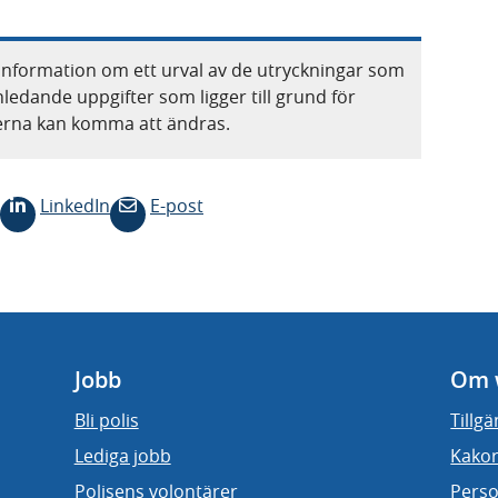
information om ett urval av de utryckningar som
nledande uppgifter som ligger till grund för
terna kan komma att ändras.
LinkedIn
E-post
Jobb
Om 
Bli polis
Tillg
Lediga jobb
Kakor
Polisens volontärer
Perso