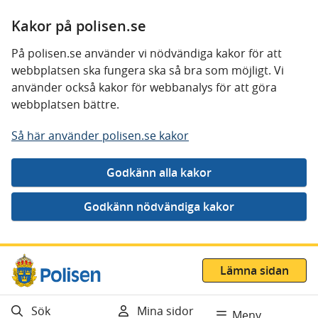
Kakor på polisen.se
På polisen.se använder vi nödvändiga kakor för att
webbplatsen ska fungera ska så bra som möjligt. Vi
använder också kakor för webbanalys för att göra
webbplatsen bättre.
Så här använder polisen.se kakor
Gå direkt till innehåll
Lämna sidan
Sök
Mina sidor
Meny