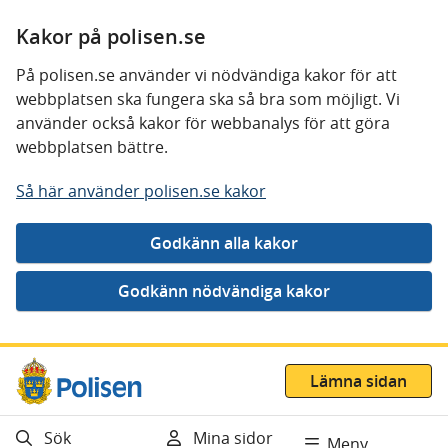
Kakor på polisen.se
På polisen.se använder vi nödvändiga kakor för att
webbplatsen ska fungera ska så bra som möjligt. Vi
använder också kakor för webbanalys för att göra
webbplatsen bättre.
Så här använder polisen.se kakor
Gå direkt till innehåll
Lämna sidan
Sök
Mina sidor
Meny