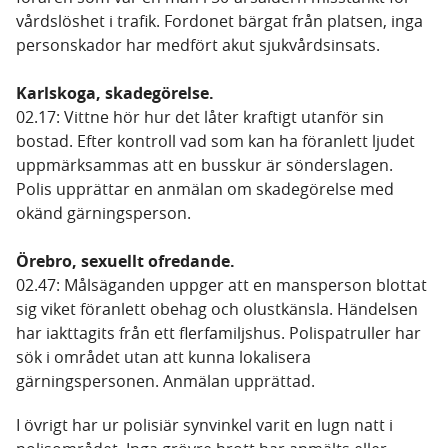
vårdslöshet i trafik. Fordonet bärgat från platsen, inga
personskador har medfört akut sjukvårdsinsats.
Karlskoga, skadegörelse.
02.17: Vittne hör hur det låter kraftigt utanför sin
bostad. Efter kontroll vad som kan ha föranlett ljudet
uppmärksammas att en busskur är sönderslagen.
Polis upprättar en anmälan om skadegörelse med
okänd gärningsperson.
Örebro, sexuellt ofredande.
02.47: Målsäganden uppger att en mansperson blottat
sig viket föranlett obehag och olustkänsla. Händelsen
har iakttagits från ett flerfamiljshus. Polispatruller har
sök i området utan att kunna lokalisera
gärningspersonen. Anmälan upprättad.
I övrigt har ur polisiär synvinkel varit en lugn natt i