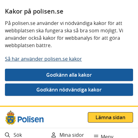
Kakor på polisen.se
På polisen.se använder vi nödvändiga kakor för att
webbplatsen ska fungera ska så bra som möjligt. Vi
använder också kakor för webbanalys för att göra
webbplatsen bättre.
Så här använder polisen.se kakor
Gå direkt till innehåll
Lämna sidan
Sök
Mina sidor
Meny