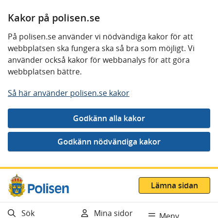
Kakor på polisen.se
På polisen.se använder vi nödvändiga kakor för att
webbplatsen ska fungera ska så bra som möjligt. Vi
använder också kakor för webbanalys för att göra
webbplatsen bättre.
Så här använder polisen.se kakor
Gå direkt till innehåll
Lämna sidan
Sök
Mina sidor
Meny